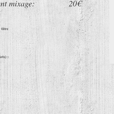
trement mixage: 20€
titre
ets) :