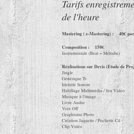
Tarifs enregis
de l'heure
Mastering ( e-Mastering) : 40€ par 
Composition : 150€
Instrumentale (Beat + Mélodie)
Réalisations sur Devis (Etude de Proj
Jingle
Générique Tv
Identité Sonore
Habillage Multimédia / Jeu Vidéo
Musique à l'image
Livre Audio
Voix Off
Graphisme Photo
Création Jaquette / Pochette Cd
Clip Vidéo